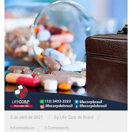
/
/
5 de abril de 2021
By Life Corp do Brasil
/
Informativos
0 Comments