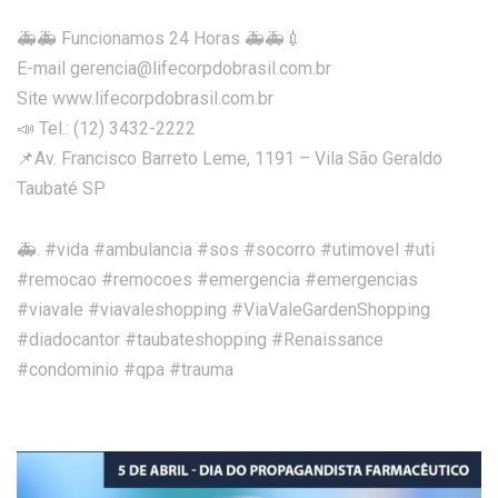
🚑🚑 Funcionamos 24 Horas 🚑🚑💉
E-mail gerencia@lifecorpdobrasil.com.br
Site www.lifecorpdobrasil.com.br
📣 Tel.: (12) 3432-2222
📌Av. Francisco Barreto Leme, 1191 – Vila São Geraldo
Taubaté SP
🚑. #vida #ambulancia #sos #socorro #utimovel #uti
#remocao #remocoes #emergencia #emergencias
#viavale #viavaleshopping #ViaValeGardenShopping
#diadocantor #taubateshopping #Renaissance
#condominio #qpa #trauma