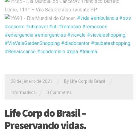
Av. Francisco Barreto
Leme, 1191 – Vila São Geraldo Taubaté SP
.
#vida
#ambulancia
#sos
#socorro
#utimovel
#uti
#remocao
#remocoes
#emergencia
#emergencias
#viavale
#viavaleshopping
#ViaValeGardenShopping
#diadocantor
#taubateshopping
#Renaissance
#condominio
#qpa
#trauma
/
/
28 de janeiro de 2021
By Life Corp do Brasil
/
Informativos
0 Comments
Life Corp do Brasil –
Preservando vidas.