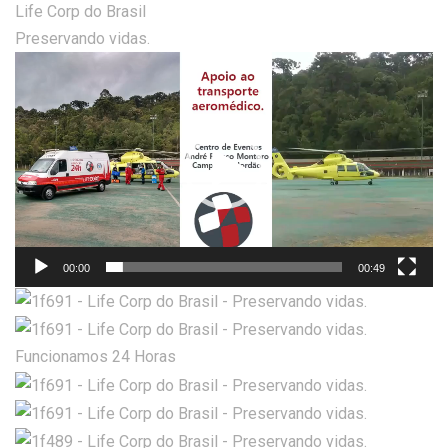
Life Corp do Brasil
Preservando vidas.
Tocador
de
vídeo
00:00
00:49
Funcionamos 24 Horas