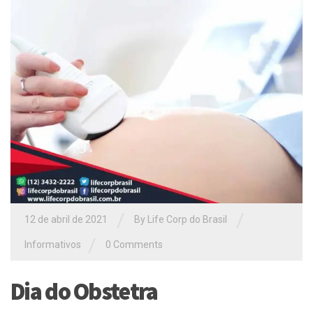
/
/
12 de abril de 2021
By Life Corp do Brasil
/
Informativos
0 Comments
Dia do Obstetra