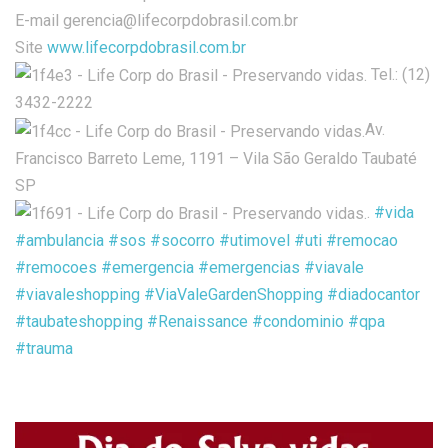
E-mail gerencia@lifecorpdobrasil.com.br
Site
www.lifecorpdobrasil.com.br
Tel.: (12)
3432-2222
Av.
Francisco Barreto Leme, 1191 – Vila São Geraldo Taubaté
SP
.
#vida
#ambulancia
#sos
#socorro
#utimovel
#uti
#remocao
#remocoes
#emergencia
#emergencias
#viavale
#viavaleshopping
#ViaValeGardenShopping
#diadocantor
#taubateshopping
#Renaissance
#condominio
#qpa
#trauma