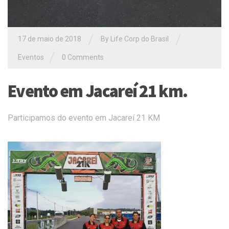
/
/
17 de maio de 2018
By Life Corp do Brasil
/
Eventos
0 Comments
Evento em Jacareí 21 km.
Participamos do evento em Jacareí 21 KM