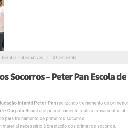
/
Eventos
•
Informativos
0 Comments
s Socorros – Peter Pan Escola de
ducação Infantil Peter Pan
realizando treinamento de primeiro
ife Corp do Brasil
que periodicamente realiza treinamentos ab
ide para treinamento de primeiros socorros.
 material necessário à prestação dos primeiros socorros.