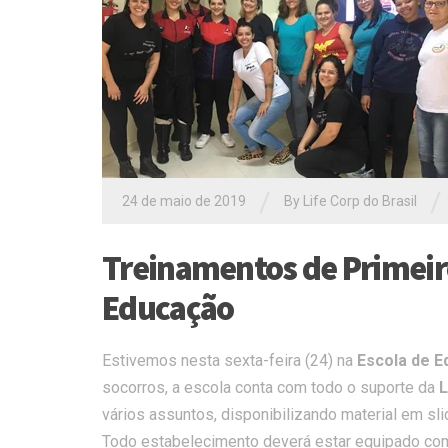
/
/
24 de maio de 2019
By Life Corp do Brasil
Treinamentos de Primeiro
Educação
Estivemos nesta sexta-feira (24) na
Escola de E
socorros, a escola conta com todo o suporte da
L
vários assuntos, disponibilizando material em sl
Todo estabelecimento deverá estar equipado com