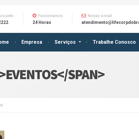
os pelo
Funcionamos
Nosso e-mail
2222
24 Horas
atendimento@lifecorpdobra
ome
Empresa
Serviços
Trabalhe Conosco
N>EVENTOS</SPAN>
os