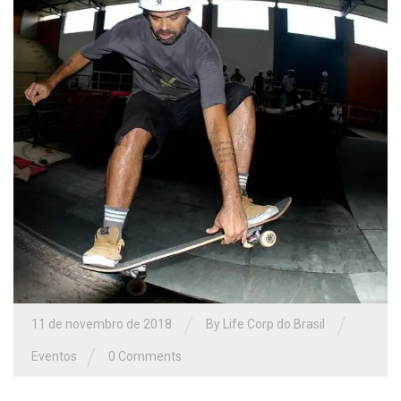
/
/
11 de novembro de 2018
By Life Corp do Brasil
/
Eventos
0 Comments