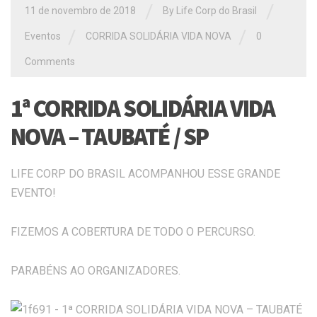
/
/
11 de novembro de 2018
By Life Corp do Brasil
/
/
Eventos
CORRIDA SOLIDÁRIA VIDA NOVA
0
Comments
1ª CORRIDA SOLIDÁRIA VIDA
NOVA – TAUBATÉ / SP
LIFE CORP DO BRASIL ACOMPANHOU ESSE GRANDE
EVENTO!
FIZEMOS A COBERTURA DE TODO O PERCURSO.
PARABÉNS AO ORGANIZADORES.