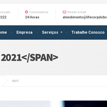
os pelo
Funcionamos
Nosso e-mail
2222
24 Horas
atendimento@lifecorpdobra
ome
Empresa
Serviços
Trabalhe Conosco
 2021</SPAN>
abril