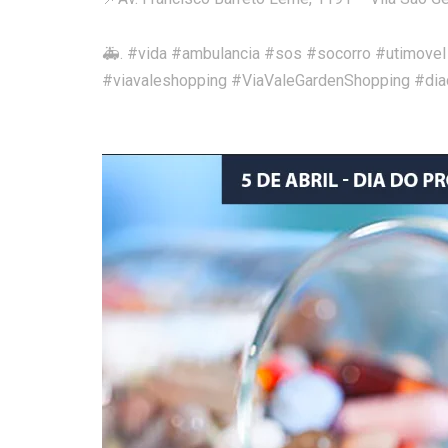
🚑. #vida #ambulancia #sos #socorro #utimove
#viavaleshopping #ViaValeGardenShopping #dia