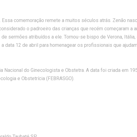
ra. Essa comemoração remete a muitos séculos atrás. Zenão nas
e é considerado o padroeiro das crianças que recém começaram a a
de sermões atribuídos a ele. Tornou-se bispo de Verona, Itália
sso a data 12 de abril para homenagear os profissionais que ajuda
Nacional do Ginecologista e Obstetra. A data foi criada em 19
ecologia e Obstetrícia (FEBRASGO).
eraldo Taubaté SP