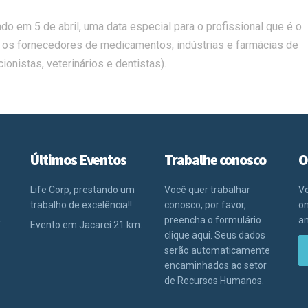
 em 5 de abril, uma data especial para o profissional que é o
 os fornecedores de medicamentos, indústrias e farmácias de
onistas, veterinários e dentistas).
Últimos Eventos
Trabalhe conosco
O
Life Corp, prestando um
Você quer trabalhar
Vo
trabalho de excelência!!
conosco, por favor,
on
.
preencha o formulário
an
Evento em Jacareí 21 km.
clique aqui. Seus dados
serão automaticamente
encaminhados ao setor
de Recursos Humanos.