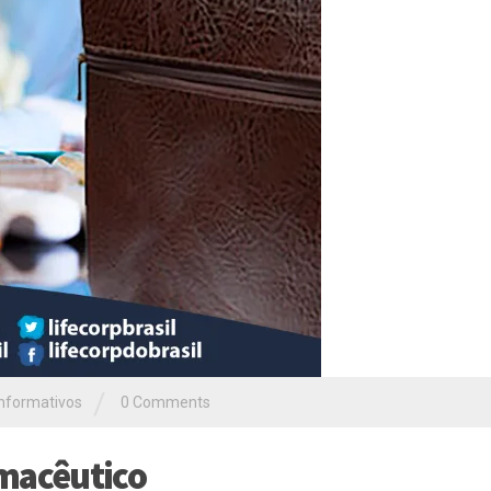
/
Informativos
0 Comments
rmacêutico