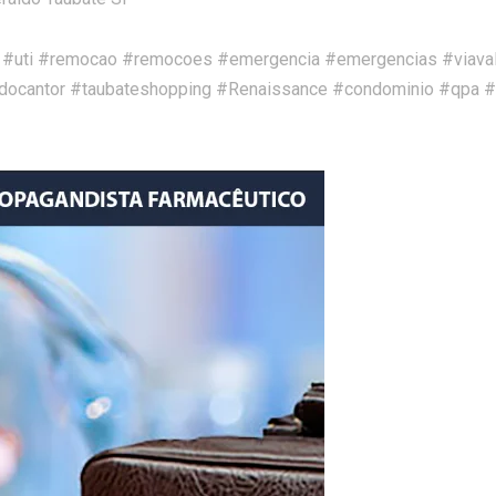
l #uti #remocao #remocoes #emergencia #emergencias #viava
docantor #taubateshopping #Renaissance #condominio #qpa #