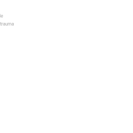
le
trauma