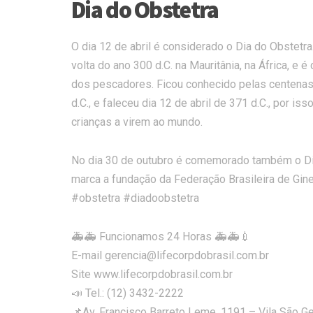
Dia do Obstetra
O dia 12 de abril é considerado o Dia do Obstet
volta do ano 300 d.C. na Mauritânia, na África, 
dos pescadores. Ficou conhecido pelas centenas 
d.C., e faleceu dia 12 de abril de 371 d.C., por i
crianças a virem ao mundo.
No dia 30 de outubro é comemorado também o Dia 
marca a fundação da Federação Brasileira de Gin
#obstetra #diadoobstetra
🚑🚑 Funcionamos 24 Horas 🚑🚑💉
E-mail gerencia@lifecorpdobrasil.com.br
Site www.lifecorpdobrasil.com.br
📣 Tel.: (12) 3432-2222
📌Av. Francisco Barreto Leme, 1191 – Vila São G