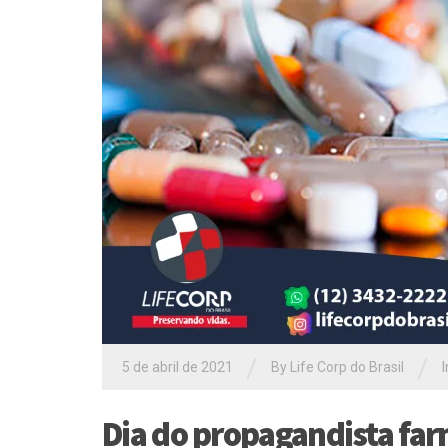
/
/
5 de abril de 2021
By Life Corp do Brasil
Dia do propagandista fa