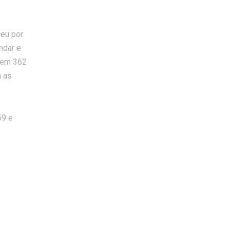
ceu por
ndar e
, em 362
m as
59 e